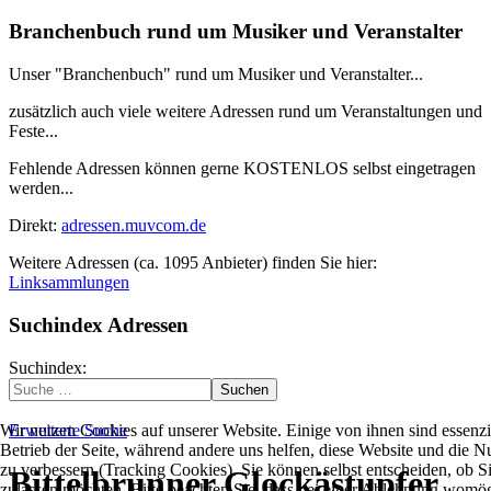
Branchenbuch rund um Musiker und Veranstalter
Unser "Branchenbuch" rund um Musiker und Veranstalter...
zusätzlich auch viele weitere Adressen rund um Veranstaltungen und
Feste...
Fehlende Adressen können gerne KOSTENLOS selbst eingetragen
werden...
Direkt:
adressen.muvcom.de
Weitere Adressen (ca. 1095 Anbieter) finden Sie hier:
Linksammlungen
Suchindex Adressen
Suchindex:
Suchen
Erweiterte Suche
Wir nutzen Cookies auf unserer Website. Einige von ihnen sind essenzie
Betrieb der Seite, während andere uns helfen, diese Website und die N
zu verbessern (Tracking Cookies). Sie können selbst entscheiden, ob S
Bittelbrunner Glockästupfer
zulassen möchten. Bitte beachten Sie, dass bei einer Ablehnung womög