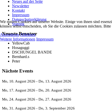
Neues auf der Seite
Newsletter
Kontakt
Impressum
Datenschutzerklärung
Wir nutzen Cookies auf unserer Website. Einige von ihnen sind essenzi
Statistik
können selbst entscheiden, ob Sie die Cookies zulassen möchten. Bitte
Neueste Benutzer
Akzeptieren
Ablehnen
Weitere Informationen
Impressum
YellowCab
Hosaguggi
DSCHUNGEL BANDE
Bernhard.s
Peter
Nächste Events
Mo, 10. August 2026
- Do, 13. August 2026
Mo, 17. August 2026
- Do, 20. August 2026
Mo, 24. August 2026
- Do, 27. August 2026
Mo, 31. August 2026
- Do, 3. September 2026