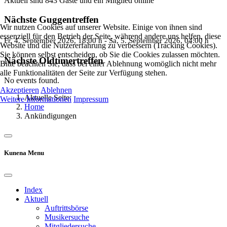
Aktuell sind 843 Gäste und ein Mitglied online
Nächste Guggentreffen
Wir nutzen Cookies auf unserer Website. Einige von ihnen sind
essenziell für den Betrieb der Seite, während andere uns helfen, diese
Fr, 4. September 2026
, 18:00 h
- Sa, 5. September 2026
,
04:00 h
Website und die Nutzererfahrung zu verbessern (Tracking Cookies).
Sie können selbst entscheiden, ob Sie die Cookies zulassen möchten.
Nächste Oldtimertreffen
Bitte beachten Sie, dass bei einer Ablehnung womöglich nicht mehr
alle Funktionalitäten der Seite zur Verfügung stehen.
No events found.
Akzeptieren
Ablehnen
Aktuelle Seite:
Weitere Informationen
Impressum
Home
Ankündigungen
Kunena Menu
Index
Aktuell
Auftrittsbörse
Musikersuche
Mitgliedersuche